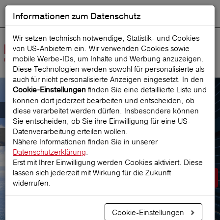
Informationen zum Datenschutz
ENGLISH
Ausgewählt
DEUTSCH
Suche starten
Sprache:
Wir setzen technisch notwendige, Statistik- und Cookies
von US-Anbietern ein. Wir verwenden Cookies sowie
Navig
mobile Werbe‑IDs, um Inhalte und Werbung anzuzeigen.
öffne
Diese Technologien werden sowohl für personalisierte als
auch für nicht personalisierte Anzeigen eingesetzt. In den
finden Sie eine detaillierte Liste und
Cookie-Einstellungen
können dort jederzeit bearbeiten und entscheiden, ob
Der österreichische Marktführer für
diese verarbeitet werden dürfen. Insbesondere können
Sie entscheiden, ob Sie ihre Einwilligung für eine US-
Datenverarbeitung erteilen wollen.
Reiseversicherungen
Nähere Informationen finden Sie in unserer
Datenschutzerklärung
.
Erst mit Ihrer Einwilligung werden Cookies aktiviert. Diese
lassen sich jederzeit mit Wirkung für die Zukunft
Prämie berechnen
widerrufen.
Cookie-Einstellungen