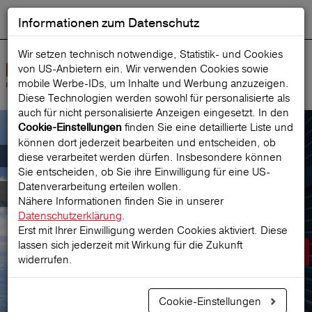
Informationen zum Datenschutz
ENGLISH
Ausgewählt
DEUTSCH
Suche starten
Sprache:
Wir setzen technisch notwendige, Statistik- und Cookies
von US-Anbietern ein. Wir verwenden Cookies sowie
Navig
mobile Werbe‑IDs, um Inhalte und Werbung anzuzeigen.
öffne
Diese Technologien werden sowohl für personalisierte als
auch für nicht personalisierte Anzeigen eingesetzt. In den
finden Sie eine detaillierte Liste und
Cookie-Einstellungen
können dort jederzeit bearbeiten und entscheiden, ob
Der österreichische Marktführer für
diese verarbeitet werden dürfen. Insbesondere können
Sie entscheiden, ob Sie ihre Einwilligung für eine US-
Datenverarbeitung erteilen wollen.
Reiseversicherungen
Nähere Informationen finden Sie in unserer
Datenschutzerklärung
.
Erst mit Ihrer Einwilligung werden Cookies aktiviert. Diese
lassen sich jederzeit mit Wirkung für die Zukunft
Prämie berechnen
widerrufen.
Cookie-Einstellungen