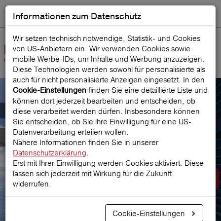
Informationen zum Datenschutz
ENGLISH
Ausgewählt
DEUTSCH
Suche starten
Sprache:
Wir setzen technisch notwendige, Statistik- und Cookies
von US-Anbietern ein. Wir verwenden Cookies sowie
Navig
mobile Werbe‑IDs, um Inhalte und Werbung anzuzeigen.
öffne
Diese Technologien werden sowohl für personalisierte als
auch für nicht personalisierte Anzeigen eingesetzt. In den
finden Sie eine detaillierte Liste und
Cookie-Einstellungen
können dort jederzeit bearbeiten und entscheiden, ob
Der österreichische Marktführer für
diese verarbeitet werden dürfen. Insbesondere können
Sie entscheiden, ob Sie ihre Einwilligung für eine US-
Datenverarbeitung erteilen wollen.
Reiseversicherungen
Nähere Informationen finden Sie in unserer
Datenschutzerklärung
.
Erst mit Ihrer Einwilligung werden Cookies aktiviert. Diese
lassen sich jederzeit mit Wirkung für die Zukunft
Prämie berechnen
widerrufen.
Cookie-Einstellungen