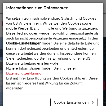
Informationen zum Datenschutz
ENGLISH
Ausgewählt
DEUTSCH
Suche starten
Sprache:
Wir setzen technisch notwendige, Statistik- und Cookies
von US-Anbietern ein. Wir verwenden Cookies sowie
Navig
mobile Werbe‑IDs, um Inhalte und Werbung anzuzeigen.
öffne
Diese Technologien werden sowohl für personalisierte als
auch für nicht personalisierte Anzeigen eingesetzt. In den
finden Sie eine detaillierte Liste und
Cookie-Einstellungen
können dort jederzeit bearbeiten und entscheiden, ob
Der österreichische Marktführer für
diese verarbeitet werden dürfen. Insbesondere können
Sie entscheiden, ob Sie ihre Einwilligung für eine US-
Datenverarbeitung erteilen wollen.
Reiseversicherungen
Nähere Informationen finden Sie in unserer
Datenschutzerklärung
.
Erst mit Ihrer Einwilligung werden Cookies aktiviert. Diese
lassen sich jederzeit mit Wirkung für die Zukunft
Prämie berechnen
widerrufen.
Cookie-Einstellungen