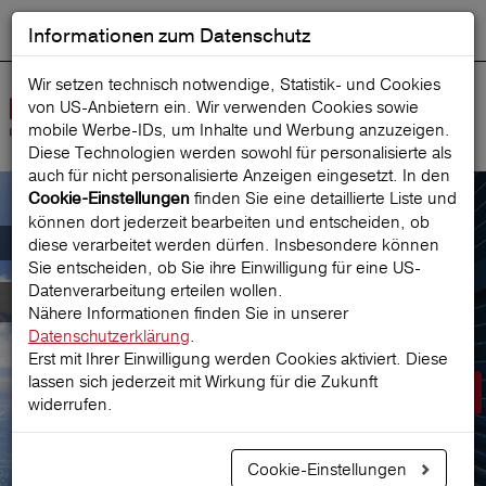
Informationen zum Datenschutz
ENGLISH
Ausgewählt
DEUTSCH
Suche starten
Sprache:
Wir setzen technisch notwendige, Statistik- und Cookies
von US-Anbietern ein. Wir verwenden Cookies sowie
Navig
mobile Werbe‑IDs, um Inhalte und Werbung anzuzeigen.
öffne
Diese Technologien werden sowohl für personalisierte als
auch für nicht personalisierte Anzeigen eingesetzt. In den
finden Sie eine detaillierte Liste und
Cookie-Einstellungen
können dort jederzeit bearbeiten und entscheiden, ob
Der österreichische Marktführer für
diese verarbeitet werden dürfen. Insbesondere können
Sie entscheiden, ob Sie ihre Einwilligung für eine US-
Datenverarbeitung erteilen wollen.
Reiseversicherungen
Nähere Informationen finden Sie in unserer
Datenschutzerklärung
.
Erst mit Ihrer Einwilligung werden Cookies aktiviert. Diese
lassen sich jederzeit mit Wirkung für die Zukunft
Prämie berechnen
widerrufen.
Cookie-Einstellungen