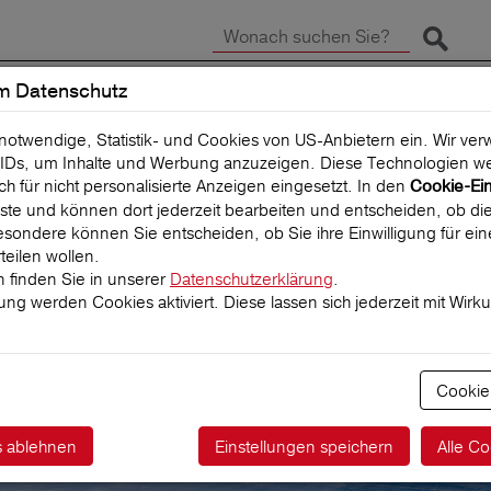
Suche 
m Datenschutz
SCHADEN MELDEN
REISEVERSICHERUNG
 notwendige, Statistik- und Cookies von US-Anbietern ein. Wir v
IDs, um Inhalte und Werbung anzuzeigen. Diese Technologien we
uch für nicht personalisierte Anzeigen eingesetzt. In den
Cookie-Ei
 Liste und können dort jederzeit bearbeiten und entscheiden, ob die
sondere können Sie entscheiden, ob Sie ihre Einwilligung für ei
teilen wollen.
 finden Sie in unserer
Datenschutzerklärung
.
igung werden Cookies aktiviert. Diese lassen sich jederzeit mit Wirk
ktführer für
herungen
Cookie
s ablehnen
Einstellungen speichern
Alle Co