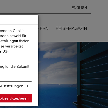
ENGLISH
Ausgewählte
DEUTSCH
starten
Sprache:
EN
WIR VERSICHERN
REISEMAGAZIN
erwenden Cookies
rden sowohl für
finden
nstellungen
se verarbeitet
ne US-
ung für die Zukunft
-Einstellungen
okies akzeptieren