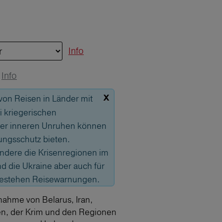
Info
Info
x
 von Reisen in Länder mit
 kriegerischen
er inneren Unruhen können
ungsschutz bieten.
sondere die Krisenregionen im
 die Ukraine aber auch für
bestehen Reisewarnungen.
nahme von Belarus, Iran,
en, der Krim und den Regionen