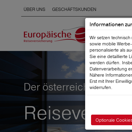
ÜBER UNS
GESCHÄFTSKUNDEN
Informationen zu
Wir setzen technisch
sowie mobile Werbe‑
personalisierte als a
Sie eine detaillierte
werden dürfen. Insbe
Datenverarbeitung er
Nähere Informationen
Erst mit Ihrer Einwill
Der österreichische Mar
widerrufen.
Reiseversic
Optionale Cookie