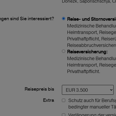
Donezk, Saporischschja, 
gen sind Sie interessiert?
Reise- und Stornovers
Medizinische Behandlu
Heimtransport, Reiseg
Privathaftpflicht, Reiser
Reiseabbruchversicher
Reiseversicherung:
Medizinische Behandlu
Heimtransport, Reiseg
Privathaftpflicht.
Reisepreis bis
Extra
Schutz auch für Berufs
bedingter manueller Tä
Verlängerung der vers