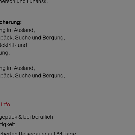
Cherson und Luhansk.
icherung:
ng im Ausland,
epäck, Suche und Bergung,
ücktritt- und
ung.
ng im Ausland,
epäck, Suche und Bergung,
Info
gepäck & bei beruflich
tigkeit
icherten Reisedauer auf 84 Tage