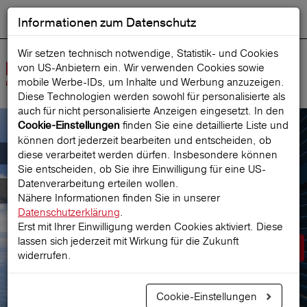
Informationen zum Datenschutz
ENGLISH
Ausgewählt
DEUTSCH
Suche starten
Sprache:
Wir setzen technisch notwendige, Statistik- und Cookies
von US-Anbietern ein. Wir verwenden Cookies sowie
Navig
mobile Werbe‑IDs, um Inhalte und Werbung anzuzeigen.
öffne
Diese Technologien werden sowohl für personalisierte als
auch für nicht personalisierte Anzeigen eingesetzt. In den
finden Sie eine detaillierte Liste und
Cookie-Einstellungen
können dort jederzeit bearbeiten und entscheiden, ob
Der österreichische Marktführer für
diese verarbeitet werden dürfen. Insbesondere können
Sie entscheiden, ob Sie ihre Einwilligung für eine US-
Datenverarbeitung erteilen wollen.
Reiseversicherungen
Nähere Informationen finden Sie in unserer
Datenschutzerklärung
.
Erst mit Ihrer Einwilligung werden Cookies aktiviert. Diese
lassen sich jederzeit mit Wirkung für die Zukunft
Prämie berechnen
widerrufen.
Cookie-Einstellungen