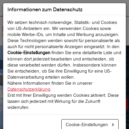
Informationen zum Datenschutz
ENGLISH
Ausgewählt
DEUTSCH
Suche starten
Sprache:
Wir setzen technisch notwendige, Statistik- und Cookies
von US-Anbietern ein. Wir verwenden Cookies sowie
Navig
mobile Werbe‑IDs, um Inhalte und Werbung anzuzeigen.
öffne
Diese Technologien werden sowohl für personalisierte als
auch für nicht personalisierte Anzeigen eingesetzt. In den
finden Sie eine detaillierte Liste und
Cookie-Einstellungen
können dort jederzeit bearbeiten und entscheiden, ob
Der österreichische Marktführer für
diese verarbeitet werden dürfen. Insbesondere können
Sie entscheiden, ob Sie ihre Einwilligung für eine US-
Datenverarbeitung erteilen wollen.
Reiseversicherungen
Nähere Informationen finden Sie in unserer
Datenschutzerklärung
.
Erst mit Ihrer Einwilligung werden Cookies aktiviert. Diese
lassen sich jederzeit mit Wirkung für die Zukunft
Prämie berechnen
widerrufen.
Cookie-Einstellungen