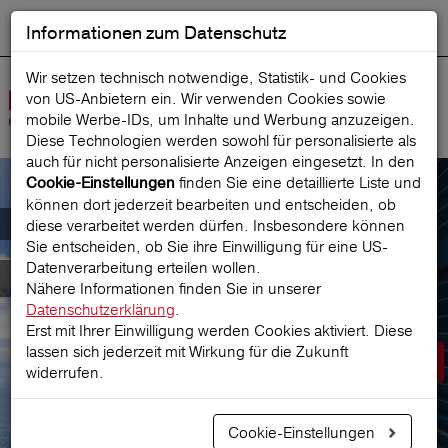
Informationen zum Datenschutz
ENGLISH
Ausgewählt
DEUTSCH
Suche starten
Sprache:
Wir setzen technisch notwendige, Statistik- und Cookies
von US-Anbietern ein. Wir verwenden Cookies sowie
Navig
mobile Werbe‑IDs, um Inhalte und Werbung anzuzeigen.
öffne
Diese Technologien werden sowohl für personalisierte als
auch für nicht personalisierte Anzeigen eingesetzt. In den
finden Sie eine detaillierte Liste und
Cookie-Einstellungen
können dort jederzeit bearbeiten und entscheiden, ob
Der österreichische Marktführer für
diese verarbeitet werden dürfen. Insbesondere können
Sie entscheiden, ob Sie ihre Einwilligung für eine US-
Datenverarbeitung erteilen wollen.
Reiseversicherungen
Nähere Informationen finden Sie in unserer
Datenschutzerklärung
.
Erst mit Ihrer Einwilligung werden Cookies aktiviert. Diese
lassen sich jederzeit mit Wirkung für die Zukunft
Prämie berechnen
widerrufen.
Cookie-Einstellungen