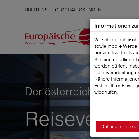
ÜBER UNS
GESCHÄFTSKUNDEN
Informationen zu
Wir setzen technisch
sowie mobile Werbe‑
personalisierte als a
Sie eine detaillierte
werden dürfen. Insbe
Datenverarbeitung er
Nähere Informationen
Erst mit Ihrer Einwill
Der österreichische Mar
widerrufen.
Reiseversic
Optionale Cookie