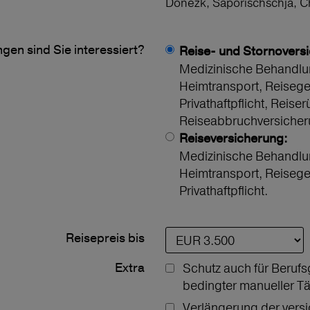
Donezk, Saporischschja, 
gen sind Sie interessiert?
Reise- und Stornovers
Medizinische Behandlu
Heimtransport, Reiseg
Privathaftpflicht, Reiser
Reiseabbruchversicher
Reiseversicherung:
Medizinische Behandlu
Heimtransport, Reiseg
Privathaftpflicht.
Reisepreis bis
Extra
Schutz auch für Berufs
bedingter manueller Tä
Verlängerung der vers