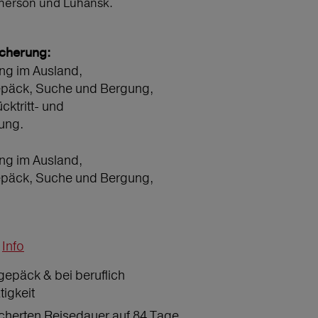
Cherson und Luhansk.
icherung:
ng im Ausland,
epäck, Suche und Bergung,
ücktritt- und
ung.
ng im Ausland,
epäck, Suche und Bergung,
Info
gepäck & bei beruflich
tigkeit
icherten Reisedauer auf 84 Tage