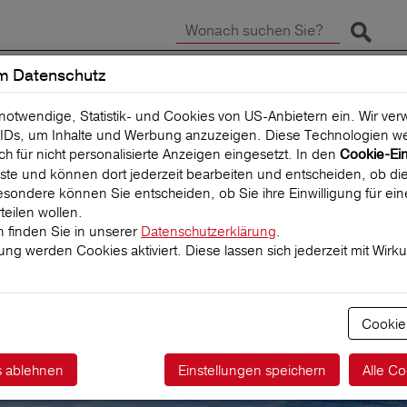
Suche 
m Datenschutz
SCHADEN MELDEN
REISEVERSICHERUNG
 notwendige, Statistik- und Cookies von US-Anbietern ein. Wir v
IDs, um Inhalte und Werbung anzuzeigen. Diese Technologien we
uch für nicht personalisierte Anzeigen eingesetzt. In den
Cookie-Ei
 Liste und können dort jederzeit bearbeiten und entscheiden, ob die
sondere können Sie entscheiden, ob Sie ihre Einwilligung für ei
teilen wollen.
 finden Sie in unserer
Datenschutzerklärung
.
igung werden Cookies aktiviert. Diese lassen sich jederzeit mit Wirk
ktführer für
herungen
Cookie
s ablehnen
Einstellungen speichern
Alle Co