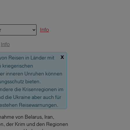
Info
Info
x
 von Reisen in Länder mit
 kriegerischen
er inneren Unruhen können
ungsschutz bieten.
sondere die Krisenregionen im
 die Ukraine aber auch für
bestehen Reisewarnungen.
nahme von Belarus, Iran,
en, der Krim und den Regionen