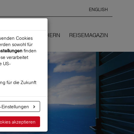
ENGLISH
Ausgewählte
DEUTSCH
starten
Sprache:
EN
WIR VERSICHERN
REISEMAGAZIN
erwenden Cookies
rden sowohl für
finden
nstellungen
se verarbeitet
ne US-
ung für die Zukunft
-Einstellungen
okies akzeptieren