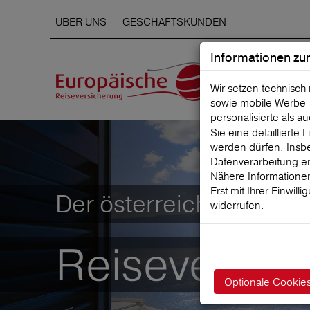
ÜBER UNS
GESCHÄFTSKUNDEN
Informationen zu
Wir setzen technisch
sowie mobile Werbe‑
personalisierte als a
Sie eine detaillierte
werden dürfen. Insbe
Datenverarbeitung er
Nähere Informationen
Erst mit Ihrer Einwill
Der österreichische Mar
widerrufen.
Reiseversic
Optionale Cookie