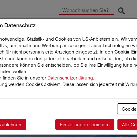
Suche 
m Datenschutz
SCHADEN MELDEN
REISEVERSICHERUNG
 notwendige, Statistik- und Cookies von US-Anbietern ein. Wir v
IDs, um Inhalte und Werbung anzuzeigen. Diese Technologien we
uch für nicht personalisierte Anzeigen eingesetzt. In den
Cookie-Ei
 Liste und können dort jederzeit bearbeiten und entscheiden, ob die
sondere können Sie entscheiden, ob Sie ihre Einwilligung für ei
teilen wollen.
 finden Sie in unserer
Datenschutzerklärung
.
igung werden Cookies aktiviert. Diese lassen sich jederzeit mit Wirk
ktführer für
herungen
Cookie
s ablehnen
Einstellungen speichern
Alle Co