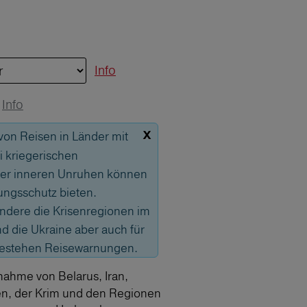
Info
Info
x
 von Reisen in Länder mit
 kriegerischen
er inneren Unruhen können
ungsschutz bieten.
sondere die Krisenregionen im
 die Ukraine aber auch für
bestehen Reisewarnungen.
nahme von Belarus, Iran,
en, der Krim und den Regionen