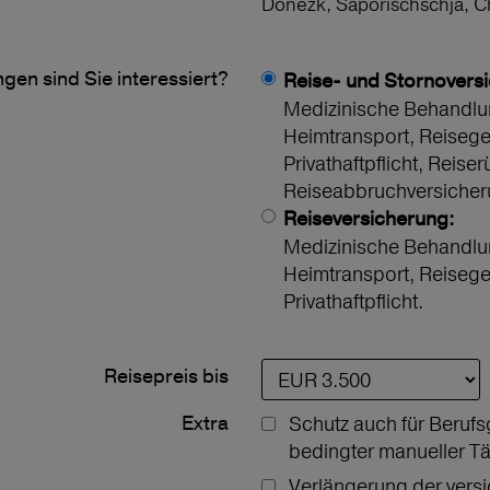
Donezk, Saporischschja, 
gen sind Sie interessiert?
Reise- und Stornovers
Medizinische Behandlu
Heimtransport, Reiseg
Privathaftpflicht, Reiser
Reiseabbruchversicher
Reiseversicherung:
Medizinische Behandlu
Heimtransport, Reiseg
Privathaftpflicht.
Reisepreis bis
Extra
Schutz auch für Berufs
bedingter manueller Tä
Verlängerung der vers