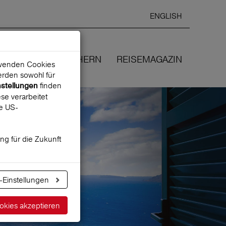
ENGLISH
Ausgewählte
DEUTSCH
starten
Sprache:
EN
WIR VERSICHERN
REISEMAGAZIN
erwenden Cookies
rden sowohl für
finden
nstellungen
se verarbeitet
ne US-
ung für die Zukunft
-Einstellungen
okies akzeptieren