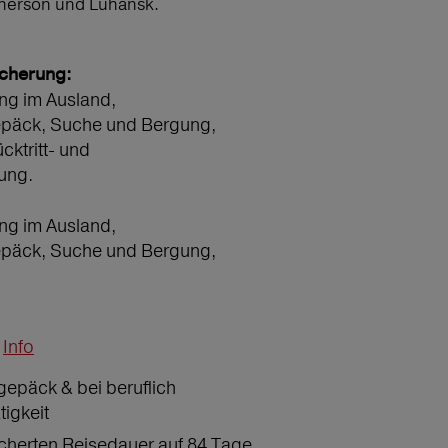
Cherson und Luhansk.
icherung:
ng im Ausland,
epäck, Suche und Bergung,
ücktritt- und
ung.
ng im Ausland,
epäck, Suche und Bergung,
Info
gepäck & bei beruflich
tigkeit
icherten Reisedauer auf 84 Tage