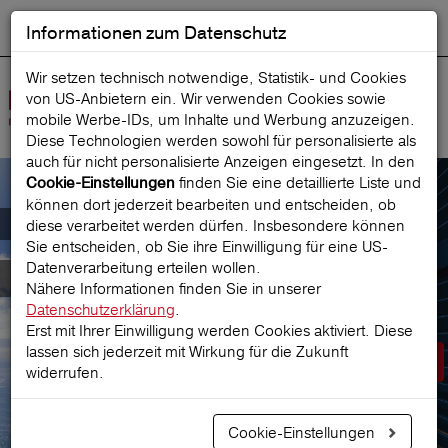
Informationen zum Datenschutz
ENGLISH
Ausgewählt
DEUTSCH
Suche starten
Sprache:
Wir setzen technisch notwendige, Statistik- und Cookies
von US-Anbietern ein. Wir verwenden Cookies sowie
Navig
mobile Werbe‑IDs, um Inhalte und Werbung anzuzeigen.
öffne
Diese Technologien werden sowohl für personalisierte als
auch für nicht personalisierte Anzeigen eingesetzt. In den
finden Sie eine detaillierte Liste und
Cookie-Einstellungen
können dort jederzeit bearbeiten und entscheiden, ob
Der österreichische Marktführer für
diese verarbeitet werden dürfen. Insbesondere können
Sie entscheiden, ob Sie ihre Einwilligung für eine US-
Datenverarbeitung erteilen wollen.
Reiseversicherungen
Nähere Informationen finden Sie in unserer
Datenschutzerklärung
.
Erst mit Ihrer Einwilligung werden Cookies aktiviert. Diese
lassen sich jederzeit mit Wirkung für die Zukunft
Prämie berechnen
widerrufen.
Cookie-Einstellungen