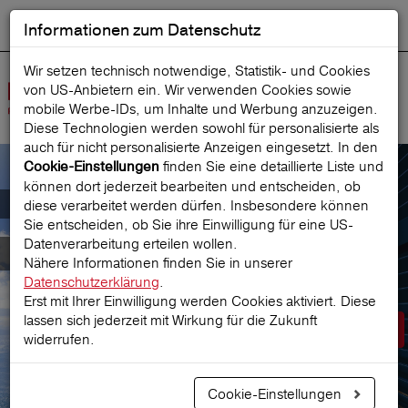
Informationen zum Datenschutz
ENGLISH
Ausgewählt
DEUTSCH
Suche starten
Sprache:
Wir setzen technisch notwendige, Statistik- und Cookies
von US-Anbietern ein. Wir verwenden Cookies sowie
Navig
mobile Werbe‑IDs, um Inhalte und Werbung anzuzeigen.
öffne
Diese Technologien werden sowohl für personalisierte als
auch für nicht personalisierte Anzeigen eingesetzt. In den
finden Sie eine detaillierte Liste und
Cookie-Einstellungen
können dort jederzeit bearbeiten und entscheiden, ob
Der österreichische Marktführer für
diese verarbeitet werden dürfen. Insbesondere können
Sie entscheiden, ob Sie ihre Einwilligung für eine US-
Datenverarbeitung erteilen wollen.
Reiseversicherungen
Nähere Informationen finden Sie in unserer
Datenschutzerklärung
.
Erst mit Ihrer Einwilligung werden Cookies aktiviert. Diese
lassen sich jederzeit mit Wirkung für die Zukunft
Prämie berechnen
widerrufen.
Cookie-Einstellungen