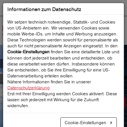
Informationen zum Datenschutz
ENGLISH
Ausgewählt
DEUTSCH
Suche starten
Sprache:
Wir setzen technisch notwendige, Statistik- und Cookies
von US-Anbietern ein. Wir verwenden Cookies sowie
Navig
mobile Werbe‑IDs, um Inhalte und Werbung anzuzeigen.
öffne
Diese Technologien werden sowohl für personalisierte als
auch für nicht personalisierte Anzeigen eingesetzt. In den
finden Sie eine detaillierte Liste und
Cookie-Einstellungen
können dort jederzeit bearbeiten und entscheiden, ob
Der österreichische Marktführer für
diese verarbeitet werden dürfen. Insbesondere können
Sie entscheiden, ob Sie ihre Einwilligung für eine US-
Datenverarbeitung erteilen wollen.
Reiseversicherungen
Nähere Informationen finden Sie in unserer
Datenschutzerklärung
.
Erst mit Ihrer Einwilligung werden Cookies aktiviert. Diese
lassen sich jederzeit mit Wirkung für die Zukunft
Prämie berechnen
widerrufen.
Cookie-Einstellungen