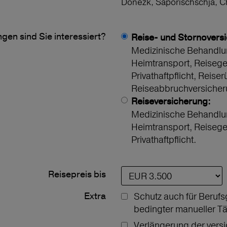
Donezk, Saporischschja, 
gen sind Sie interessiert?
Reise- und Stornovers
Medizinische Behandlu
Heimtransport, Reiseg
Privathaftpflicht, Reiser
Reiseabbruchversicher
Reiseversicherung:
Medizinische Behandlu
Heimtransport, Reiseg
Privathaftpflicht.
Reisepreis bis
Extra
Schutz auch für Berufs
bedingter manueller Tä
Verlängerung der vers