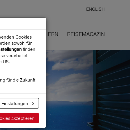
ENGLISH
Ausgewählte
DEUTSCH
starten
Sprache:
EN
WIR VERSICHERN
REISEMAGAZIN
erwenden Cookies
rden sowohl für
finden
nstellungen
se verarbeitet
ne US-
ung für die Zukunft
-Einstellungen
okies akzeptieren