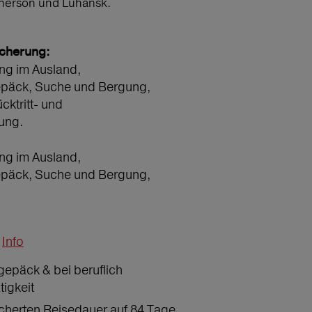
Cherson und Luhansk.
icherung:
ng im Ausland,
epäck, Suche und Bergung,
ücktritt- und
ung.
ng im Ausland,
epäck, Suche und Bergung,
Info
gepäck & bei beruflich
tigkeit
icherten Reisedauer auf 84 Tage