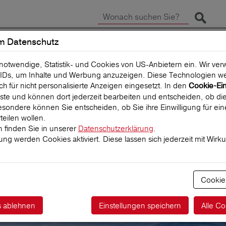
Suche 
m Datenschutz
SCHADEN MELDEN
REISEVERSICHERUNG
 notwendige, Statistik- und Cookies von US-Anbietern ein. Wir v
IDs, um Inhalte und Werbung anzuzeigen. Diese Technologien we
uch für nicht personalisierte Anzeigen eingesetzt. In den
Cookie-Ei
 Liste und können dort jederzeit bearbeiten und entscheiden, ob die
sondere können Sie entscheiden, ob Sie ihre Einwilligung für ei
teilen wollen.
 finden Sie in unserer
Datenschutzerklärung
.
igung werden Cookies aktiviert. Diese lassen sich jederzeit mit Wirk
ktführer für
herungen
Cookie
s ablehnen
Einstellungen speichern
Alle Co