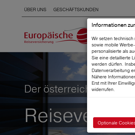
ÜBER UNS
GESCHÄFTSKUNDEN
Informationen zu
Wir setzen technisch
sowie mobile Werbe‑
personalisierte als a
Sie eine detaillierte
werden dürfen. Insbe
Datenverarbeitung er
Nähere Informationen
Erst mit Ihrer Einwill
Der österreichische Mar
widerrufen.
Reiseversic
Optionale Cookie