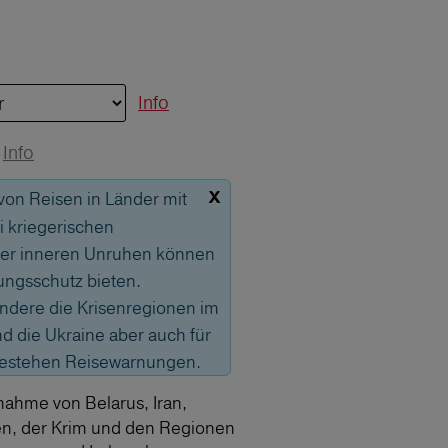
Info
Info
x
 von Reisen in Länder mit
 kriegerischen
er inneren Unruhen können
ungsschutz bieten.
sondere die Krisenregionen im
 die Ukraine aber auch für
bestehen Reisewarnungen.
nahme von Belarus, Iran,
en, der Krim und den Regionen