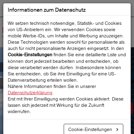
Informationen zum Datenschutz
ENGLISH
Ausgewählt
DEUTSCH
Suche starten
Sprache:
Wir setzen technisch notwendige, Statistik- und Cookies
von US-Anbietern ein. Wir verwenden Cookies sowie
Navig
mobile Werbe‑IDs, um Inhalte und Werbung anzuzeigen.
öffne
Diese Technologien werden sowohl für personalisierte als
auch für nicht personalisierte Anzeigen eingesetzt. In den
finden Sie eine detaillierte Liste und
Cookie-Einstellungen
können dort jederzeit bearbeiten und entscheiden, ob
Der österreichische Marktführer für
diese verarbeitet werden dürfen. Insbesondere können
Sie entscheiden, ob Sie ihre Einwilligung für eine US-
Datenverarbeitung erteilen wollen.
Reiseversicherungen
Nähere Informationen finden Sie in unserer
Datenschutzerklärung
.
Erst mit Ihrer Einwilligung werden Cookies aktiviert. Diese
lassen sich jederzeit mit Wirkung für die Zukunft
Prämie berechnen
widerrufen.
Cookie-Einstellungen