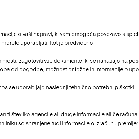
ormacije o vaši napravi, ki vam omogoča povezavo s sple
e morete uporabljati, kot je predvideno.
 mestu zagotoviti vse dokumente, ki se nanašajo na posam
odstopa od pogodbe, možnost pritožbe in informacije o up
nos se uporabljajo naslednji tehnično potrebni piškotki:
aniti številko agencije ali druge informacije ali če računa
ilniku so shranjene tudi informacije o izračunu premije: