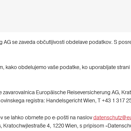
 AG se zaveda občutljivosti obdelave podatkov. S posr
em, kako obdelujemo vaše podatke, ko uporabljate strani
zavarovalnica Europäische Reiseversicherung AG, Krato
govinskega registra: Handelsgericht Wien, T +43 1 317 2
 se lahko obrnete po e-pošti na naslov
datenschutz@eu
 Kratochwjlestraße 4, 1220 Wien, s pripisom »Datensch