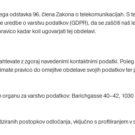
retjega odstavka 96. člena Zakona o telekomunikacijah. 
ne uredbe o varstvu podatkov (GDPR), da se zaščiti naš le
ravico kadar koli ugovarjati tej obdelavi.
zahtevate z zgoraj navedenimi kontaktnimi podatki. Pole
ko imate pravico do omejitve obdelave svojih podatkov te
kem organu za varstvo podatkov: Barichgasse 40–42, 1030 
iziranih postopkov odločanja, vključno s profiliranjem v