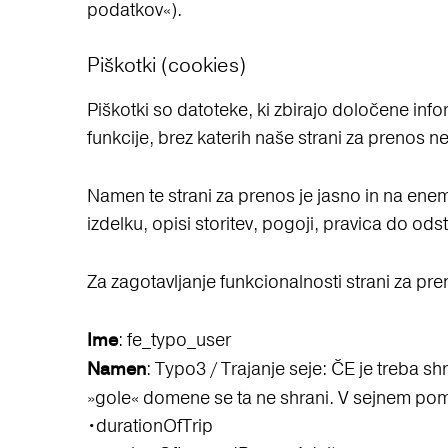
podatkov«).
Piškotki (cookies)
Piškotki so datoteke, ki zbirajo določene inf
funkcije, brez katerih naše strani za prenos n
Namen te strani za prenos je jasno in na enem
izdelku, opisi storitev, pogoji, pravica do 
Za zagotavljanje funkcionalnosti strani za pre
: fe_typo_user
Ime
: Typo3 / Trajanje seje: ČE je treba shr
Namen
»gole« domene se ta ne shrani. V sejnem pomn
•durationOfTrip