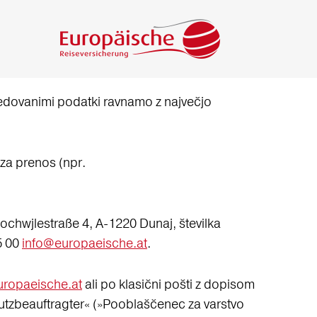
edovanimi podatki ravnamo z največjo
 za prenos (npr.
chwjlestraße 4, A-1220 Dunaj, številka
5 00
info@europaeische.at
.
ropaeische.at
ali po klasični pošti z dopisom
utzbeauftragter« (»Pooblaščenec za varstvo