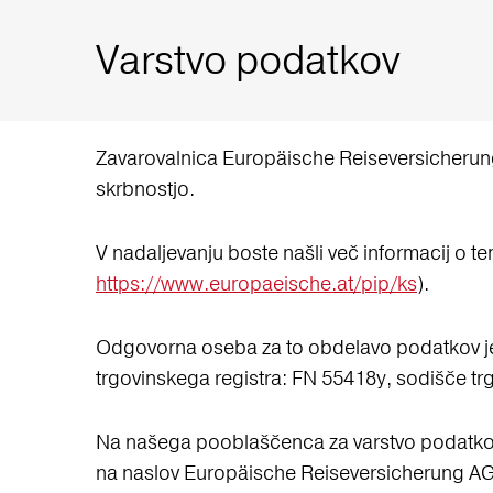
Varstvo podatkov
Zavarovalnica Europäische Reiseversicherung
skrbnostjo.
V nadaljevanju boste našli več informacij o t
https://www.europaeische.at/pip/ks
).
Odgovorna oseba za to obdelavo podatkov je 
trgovinskega registra: FN 55418y, sodišče tr
Na našega pooblaščenca za varstvo podatkov
na naslov Europäische Reiseversicherung AG,