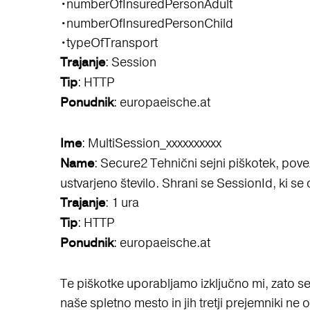
•numberOfInsuredPersonAdult
•numberOfInsuredPersonChild
•typeOfTransport
: Session
Trajanje
: HTTP
Tip
: europaeische.at
Ponudnik
: MultiSession_xxxxxxxxxx
Ime
: Secure2 Tehnični sejni piškotek, pove
Name
ustvarjeno število. Shrani se SessionId, ki se
: 1 ura
Trajanje
: HTTP
Tip
: europaeische.at
Ponudnik
Te piškotke uporabljamo izključno mi, zato se
naše spletno mesto in jih tretji prejemniki ne 