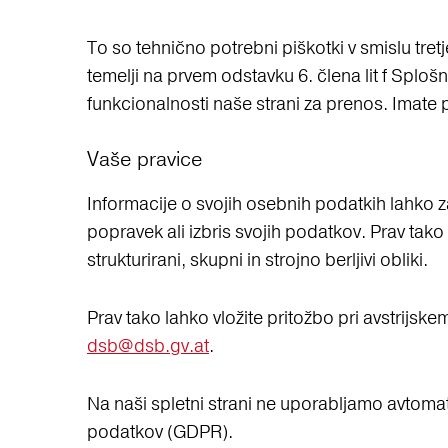
To so tehnično potrebni piškotki v smislu t
temelji na prvem odstavku 6. člena lit f Sploš
funkcionalnosti naše strani za prenos. Imate p
Vaše pravice
Informacije o svojih osebnih podatkih lahko 
popravek ali izbris svojih podatkov. Prav ta
strukturirani, skupni in strojno berljivi obliki.
Prav tako lahko vložite pritožbo pri avstrijs
dsb@dsb.gv.at
.
Na naši spletni strani ne uporabljamo avtomat
podatkov (GDPR).