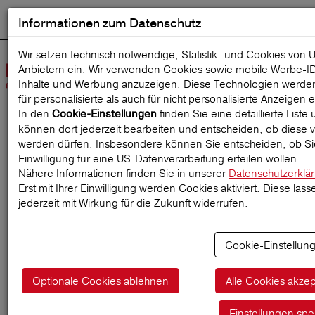
Informationen zum Datenschutz
ENGLISH
Ausgewählt
DEUTSCH
Suche starten
Sprache:
Wir setzen technisch notwendige, Statistik- und Cookies von 
Anbietern ein. Wir verwenden Cookies sowie mobile Werbe‑I
Navig
Inhalte und Werbung anzuzeigen. Diese Technologien werde
öffne
für personalisierte als auch für nicht personalisierte Anzeigen 
In den
finden Sie eine detaillierte Liste
Cookie-Einstellungen
können dort jederzeit bearbeiten und entscheiden, ob diese v
Startseite
ReiseMagazin
werden dürfen. Insbesondere können Sie entscheiden, ob Sie
Einwilligung für eine US-Datenverarbeitung erteilen wollen.
Nähere Informationen finden Sie in unserer
Datenschutzerklä
Erst mit Ihrer Einwilligung werden Cookies aktiviert. Diese lass
Heimtransport bei
jederzeit mit Wirkung für die Zukunft widerrufen.
medizinischen Notfällen im
Cookie-Einstellu
Ausland
Optionale Cookies ablehnen
Alle Cookies akzep
23.07.2026
Einstellungen spe