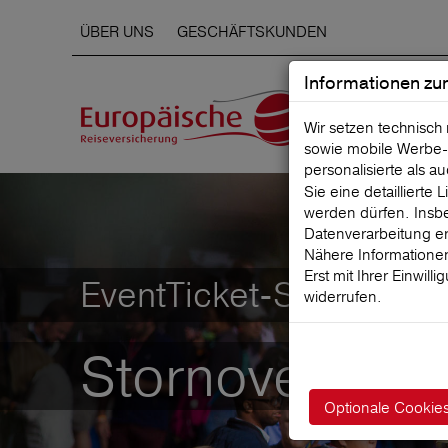
ÜBER UNS
GESCHÄFTSKUNDEN
Informationen zu
Wir setzen technisch
sowie mobile Werbe‑
personalisierte als a
Sie eine detaillierte
werden dürfen. Insbe
Datenverarbeitung er
Nähere Informationen
Erst mit Ihrer Einwill
EventTicket-StornoSchu
widerrufen.
Stornoversiche
Optionale Cookie