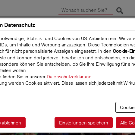
Suche 
m Datenschutz
SCHADEN MELDEN
REISEVERSICHERUNG
 notwendige, Statistik- und Cookies von US-Anbietern ein. Wir v
IDs, um Inhalte und Werbung anzuzeigen. Diese Technologien we
uch für nicht personalisierte Anzeigen eingesetzt. In den
Cookie-Ei
 Liste und können dort jederzeit bearbeiten und entscheiden, ob die
sondere können Sie entscheiden, ob Sie ihre Einwilligung für ei
teilen wollen.
 finden Sie in unserer
Datenschutzerklärung
.
igung werden Cookies aktiviert. Diese lassen sich jederzeit mit Wirk
tz
rung für Konzertti
Cookie
s ablehnen
Einstellungen speichern
Alle Co