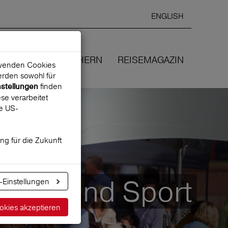
ENGLISH
Ausgewählte
DEUTSCH
starten
Sprache:
EN
WIR VERSICHERN
REISEMAGAZIN
erwenden Cookies
rden sowohl für
finden
nstellungen
se verarbeitet
ne US-
ung für die Zukunft
ckets und Sport
-Einstellungen
okies akzeptieren