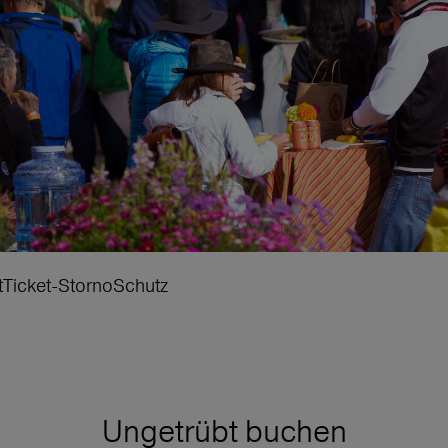
tTicket-StornoSchutz
Ungetrübt buchen