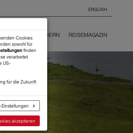
ENGLISH
Ausgewählte
DEUTSCH
starten
Sprache:
EN
WIR VERSICHERN
REISEMAGAZIN
erwenden Cookies
rden sowohl für
finden
nstellungen
se verarbeitet
ne US-
ung für die Zukunft
-Einstellungen
okies akzeptieren