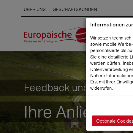
ÜBER UNS
GESCHÄFTSKUNDEN
Informationen zu
Wir setzen technisch
sowie mobile Werbe‑
personalisierte als a
Sie eine detaillierte
werden dürfen. Insbe
Datenverarbeitung er
Nähere Informationen
Erst mit Ihrer Einwill
Feedback und Beschwe
widerrufen.
Ihre Anliegen
Optionale Cookie