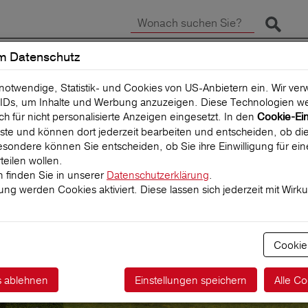
Suche 
m Datenschutz
SCHADEN MELDEN
REISEVERSICHERUNG
 notwendige, Statistik- und Cookies von US-Anbietern ein. Wir v
IDs, um Inhalte und Werbung anzuzeigen. Diese Technologien we
uch für nicht personalisierte Anzeigen eingesetzt. In den
Cookie-Ei
 Liste und können dort jederzeit bearbeiten und entscheiden, ob die
sondere können Sie entscheiden, ob Sie ihre Einwilligung für ei
teilen wollen.
 finden Sie in unserer
Datenschutzerklärung
.
igung werden Cookies aktiviert. Diese lassen sich jederzeit mit Wirk
rde
Cookie
s ablehnen
Einstellungen speichern
Alle Co