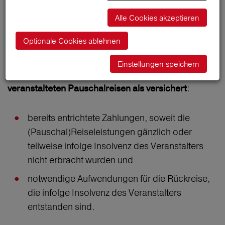
Garant) als Absicherung gemäß
Pauschalreiseverordnung für den Fall der
Alle Cookies akzeptieren
Zahlungsunfähigkeit (Insolvenz) bei uns als
Optionale Cookies ablehnen
Abwickler hinterlegt.
Einstellungen speichern
Gemäß PRV gelten für die von STA Travel GmbH
:
veranstalteten Pauschalreisen als versichert
bereits entrichtete Zahlungen, soweit die
(Pauschal)Reiseleistungen gänzlich oder
teilweise infolge Insolvenz des Veranstalters
nicht erbracht wurden und
notwendige Aufwendungen für die Rückreise,
die infolge Insolvenz des Veranstalters
entstanden sind.