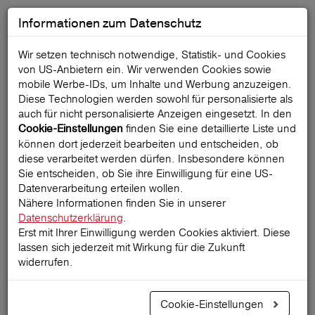
Informationen zum Datenschutz
Wir setzen technisch notwendige, Statistik- und Cookies
Kundeninformation Insolvenz
von US-Anbietern ein. Wir verwenden Cookies sowie
STA Travel GmbH
mobile Werbe‑IDs, um Inhalte und Werbung anzuzeigen.
Diese Technologien werden sowohl für personalisierte als
auch für nicht personalisierte Anzeigen eingesetzt. In den
finden Sie eine detaillierte Liste und
Cookie-Einstellungen
Wien, 01. September 2020
können dort jederzeit bearbeiten und entscheiden, ob
diese verarbeitet werden dürfen. Insbesondere können
Sie entscheiden, ob Sie ihre Einwilligung für eine US-
Sehr geehrte Damen und Herren!
Datenverarbeitung erteilen wollen.
Nähere Informationen finden Sie in unserer
STA Travel GmbH Rilkeplatz 2, 1040 Wien hat am
Datenschutzerklärung
.
Erst mit Ihrer Einwilligung werden Cookies aktiviert. Diese
27.08.2020 Konkurs bei Handelsgericht Wien
lassen sich jederzeit mit Wirkung für die Zukunft
angemeldet.
widerrufen.
STA Travel hat eine Bankgarantie der Ersten Bank (=
Cookie-Einstellungen