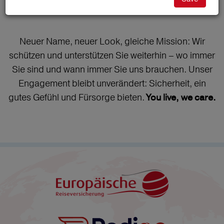
Redion
Neuer Name, neuer Look, gleiche Mission: Wir
schützen und unterstützen Sie weiterhin – wo immer
Sie sind und wann immer Sie uns brauchen. Unser
Engagement bleibt unverändert: Sicherheit, ein
gutes Gefühl und Fürsorge bieten.
You live, we care.