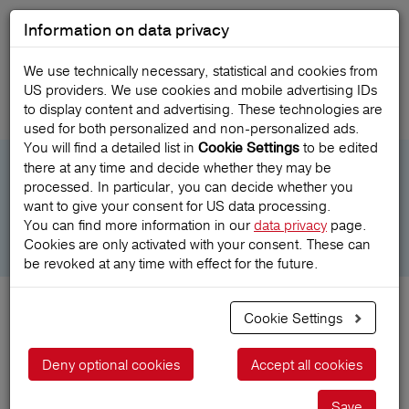
Information on data privacy
We use technically necessary, statistical and cookies from
US providers. We use cookies and mobile advertising IDs
EUROPÄISCHE WIRD REDION
to display content and advertising. These technologies are
used for both personalized and non‑personalized ads.
You will find a detailed list in
to be edited
Cookie Settings
there at any time and decide whether they may be
processed. In particular, you can decide whether you
want to give your consent for US data processing.
You can find more information in our
data privacy
page.
Cookies are only activated with your consent. These can
be revoked at any time with effect for the future.
Cookie Settings
Europäische
Deny optional cookies
Accept all cookies
Reiseversicherung wird
Save