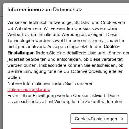
Informationen zum Datenschutz
ENGLISH
Ausgewählt
DEUTSCH
Suche starten
Sprache:
Wir setzen technisch notwendige, Statistik- und Cookies von
US-Anbietern ein. Wir verwenden Cookies sowie mobile
Navig
Werbe‑IDs, um Inhalte und Werbung anzuzeigen. Diese
öffne
Technologien werden sowohl für personalisierte als auch für
nicht personalisierte Anzeigen eingesetzt. In den
Cookie-
finden Sie eine detaillierte Liste und können dor
Einstellungen
Startseite
ReiseMagazin
jederzeit bearbeiten und entscheiden, ob diese verarbeitet
werden dürfen. Insbesondere können Sie entscheiden, ob
Sie ihre Einwilligung für eine US-Datenverarbeitung erteilen
wollen.
Handgepäck-Regeln
Nähere Informationen finden Sie in unserer
Datenschutzerklärung
.
2026: Das gilt für Maße,
Erst mit Ihrer Einwilligung werden Cookies aktiviert. Diese
Gewicht und Flüssigkeiten
lassen sich jederzeit mit Wirkung für die Zukunft widerrufen.
Cookie-Einstellungen
29.06.2026