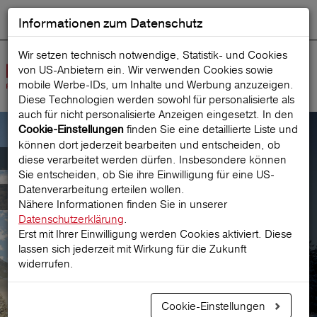
Informationen zum Datenschutz
ENGLISH
Ausgewählt
DEUTSCH
Suche starten
Sprache:
Wir setzen technisch notwendige, Statistik- und Cookies
von US-Anbietern ein. Wir verwenden Cookies sowie
Navig
mobile Werbe‑IDs, um Inhalte und Werbung anzuzeigen.
öffne
Diese Technologien werden sowohl für personalisierte als
auch für nicht personalisierte Anzeigen eingesetzt. In den
finden Sie eine detaillierte Liste und
Cookie-Einstellungen
können dort jederzeit bearbeiten und entscheiden, ob
Hotelstorno Plus
diese verarbeitet werden dürfen. Insbesondere können
Sie entscheiden, ob Sie ihre Einwilligung für eine US-
Datenverarbeitung erteilen wollen.
Storno- und Unfallschutz
Nähere Informationen finden Sie in unserer
Datenschutzerklärung
.
Erst mit Ihrer Einwilligung werden Cookies aktiviert. Diese
lassen sich jederzeit mit Wirkung für die Zukunft
Prämie berechnen
widerrufen.
Cookie-Einstellungen