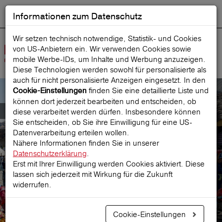
Informationen zum Datenschutz
ENGLISH
Ausgewählt
DEUTSCH
Suche starten
Sprache:
Wir setzen technisch notwendige, Statistik- und Cookies
von US-Anbietern ein. Wir verwenden Cookies sowie
Navig
mobile Werbe‑IDs, um Inhalte und Werbung anzuzeigen.
öffne
Diese Technologien werden sowohl für personalisierte als
auch für nicht personalisierte Anzeigen eingesetzt. In den
finden Sie eine detaillierte Liste und
Cookie-Einstellungen
können dort jederzeit bearbeiten und entscheiden, ob
Alleine reisen
diese verarbeitet werden dürfen. Insbesondere können
Sie entscheiden, ob Sie ihre Einwilligung für eine US-
Datenverarbeitung erteilen wollen.
mit Reiseversicherung
Nähere Informationen finden Sie in unserer
Datenschutzerklärung
.
Erst mit Ihrer Einwilligung werden Cookies aktiviert. Diese
lassen sich jederzeit mit Wirkung für die Zukunft
Prämie berechnen
widerrufen.
Cookie-Einstellungen