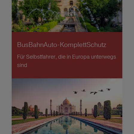
BusBahnAuto-KomplettSchutz
Für Selbstfahrer, die in Europa unterwegs
sind