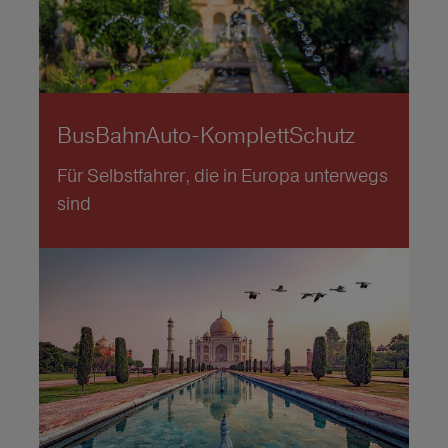
BusBahnAuto-KomplettSchutz
Für Selbstfahrer, die in Europa unterwegs
sind