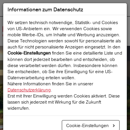
Informationen zum Datenschutz
ENGLISH
Ausgewählt
DEUTSCH
Suche starten
Sprache:
Wir setzen technisch notwendige, Statistik- und Cookies
von US-Anbietern ein. Wir verwenden Cookies sowie
Navig
mobile Werbe‑IDs, um Inhalte und Werbung anzuzeigen.
öffne
Diese Technologien werden sowohl für personalisierte als
auch für nicht personalisierte Anzeigen eingesetzt. In den
finden Sie eine detaillierte Liste und
Cookie-Einstellungen
können dort jederzeit bearbeiten und entscheiden, ob
Pauschalreisen
diese verarbeitet werden dürfen. Insbesondere können
Sie entscheiden, ob Sie ihre Einwilligung für eine US-
Datenverarbeitung erteilen wollen.
mit Reiseversicherung
Nähere Informationen finden Sie in unserer
Datenschutzerklärung
.
Erst mit Ihrer Einwilligung werden Cookies aktiviert. Diese
lassen sich jederzeit mit Wirkung für die Zukunft
Prämie berechnen
widerrufen.
Cookie-Einstellungen