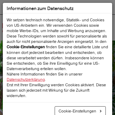
Informationen zum Datenschutz
ENGLISH
Ausgewählt
DEUTSCH
Suche starten
Sprache:
Wir setzen technisch notwendige, Statistik- und Cookies
von US-Anbietern ein. Wir verwenden Cookies sowie
Navig
mobile Werbe‑IDs, um Inhalte und Werbung anzuzeigen.
öffne
Diese Technologien werden sowohl für personalisierte als
auch für nicht personalisierte Anzeigen eingesetzt. In den
finden Sie eine detaillierte Liste und
Cookie-Einstellungen
können dort jederzeit bearbeiten und entscheiden, ob
KomplettSchutz
diese verarbeitet werden dürfen. Insbesondere können
Sie entscheiden, ob Sie ihre Einwilligung für eine US-
Datenverarbeitung erteilen wollen.
Sorglos Reiseversicherung
Nähere Informationen finden Sie in unserer
Datenschutzerklärung
.
Erst mit Ihrer Einwilligung werden Cookies aktiviert. Diese
lassen sich jederzeit mit Wirkung für die Zukunft
Prämie berechnen
widerrufen.
Cookie-Einstellungen