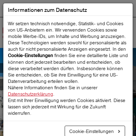
Informationen zum Datenschutz
ENGLISH
Ausgewählt
DEUTSCH
Suche starten
Sprache:
Wir setzen technisch notwendige, Statistik- und Cookies
von US-Anbietern ein. Wir verwenden Cookies sowie
Navig
mobile Werbe‑IDs, um Inhalte und Werbung anzuzeigen.
öffne
Diese Technologien werden sowohl für personalisierte als
auch für nicht personalisierte Anzeigen eingesetzt. In den
finden Sie eine detaillierte Liste und
Cookie-Einstellungen
können dort jederzeit bearbeiten und entscheiden, ob
Hotelstorno Premium
diese verarbeitet werden dürfen. Insbesondere können
Sie entscheiden, ob Sie ihre Einwilligung für eine US-
Datenverarbeitung erteilen wollen.
Top Storno- und Unfallpaket
Nähere Informationen finden Sie in unserer
Datenschutzerklärung
.
Erst mit Ihrer Einwilligung werden Cookies aktiviert. Diese
lassen sich jederzeit mit Wirkung für die Zukunft
Prämie berechnen
widerrufen.
Cookie-Einstellungen