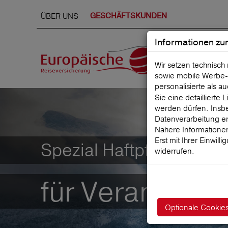
ÜBER UNS
GESCHÄFTSKUNDEN
Informationen zu
Wir setzen technisch
sowie mobile Werbe‑
personalisierte als a
Sie eine detaillierte
werden dürfen. Insbe
Datenverarbeitung er
Nähere Informationen
Erst mit Ihrer Einwill
Spezial Haftpflichtvers
widerrufen.
für Veranstalt
Optionale Cookie