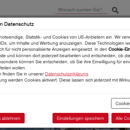
Suche 
m Datenschutz
SCHADEN MELDEN
REISEVERSICHERUNG
 notwendige, Statistik- und Cookies von US-Anbietern ein. Wir v
IDs, um Inhalte und Werbung anzuzeigen. Diese Technologien we
uch für nicht personalisierte Anzeigen eingesetzt. In den
Cookie-Ei
 Liste und können dort jederzeit bearbeiten und entscheiden, ob die
sondere können Sie entscheiden, ob Sie ihre Einwilligung für ei
teilen wollen.
 finden Sie in unserer
Datenschutzerklärung
.
igung werden Cookies aktiviert. Diese lassen sich jederzeit mit Wirk
icherung
er und Reisebranc
Cookie
s ablehnen
Einstellungen speichern
Alle Co