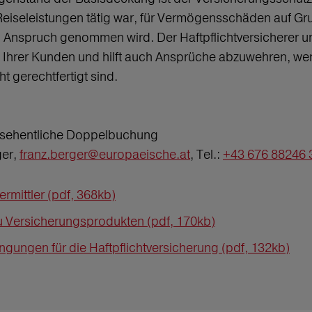
r Reiseleistungen tätig war, für Vermögensschäden auf G
n Anspruch genommen wird. Der Haftpflichtversicherer unt
 Ihrer Kunden und hilft auch Ansprüche abzuwehren, wenn
t gerechtfertigt sind.
ersehentliche Doppelbuchung
ger,
franz.berger@europaeische.at
, Tel.:
+43 676 88246 
rmittler (pdf, 368kb)
zu Versicherungsprodukten (pdf, 170kb)
gungen für die Haftpflichtversicherung (pdf, 132kb)