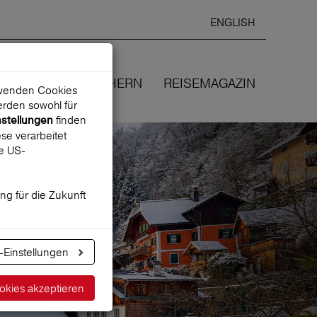
ENGLISH
Ausgewählte
DEUTSCH
starten
Sprache:
EN
WIR VERSICHERN
REISEMAGAZIN
erwenden Cookies
rden sowohl für
finden
nstellungen
se verarbeitet
ne US-
ung für die Zukunft
he
-Einstellungen
okies akzeptieren