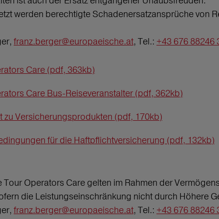
lten ist auch der Ersatz entgangener Urlaubsfreuden.
etzt werden berechtigte Schadenersatzansprüche von Re
ger,
franz.berger@europaeische.at
, Tel.:
+43 676 88246 
rators Care (pdf, 363kb)
rators Care Bus-Reiseveranstalter (pdf, 362kb)
tt zu Versicherungsprodukten (pdf, 170kb)
dingungen für die Haftpflichtversicherung (pdf, 132kb)
 Tour Operators Care gelten im Rahmen der Vermögenss
ofern die Leistungseinschränkung nicht durch Höhere Ge
ger,
franz.berger@europaeische.at
, Tel.:
+43 676 88246 