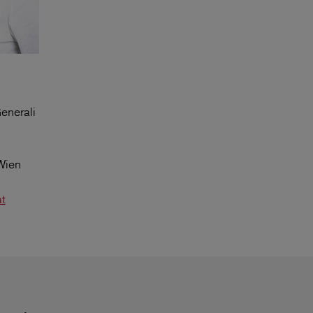
enerali
Wien
t