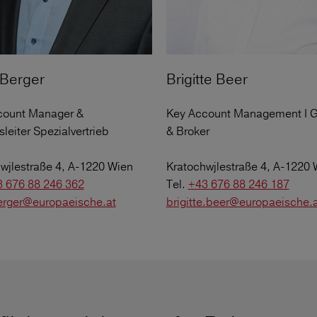
 Berger
Brigitte Beer
count Manager &
Key Account Management I G
sleiter Spezialvertrieb
& Broker
wjlestraße 4, A-1220 Wien
Kratochwjlestraße 4, A-1220 
 676 88 246 362
Tel.
+43 676 88 246 187
erger@europaeische.at
brigitte.beer@europaeische.a