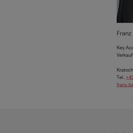
Franz
Key Ac
Verkauf
Kratoch
Tel.
+43
franz.b