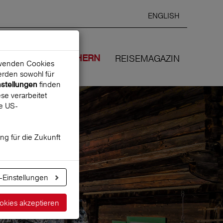
ENGLISH
Ausgewählte
DEUTSCH
starten
Sprache:
EN
WIR VERSICHERN
REISEMAGAZIN
erwenden Cookies
rden sowohl für
finden
nstellungen
se verarbeitet
ne US-
ung für die Zukunft
-Einstellungen
okies akzeptieren