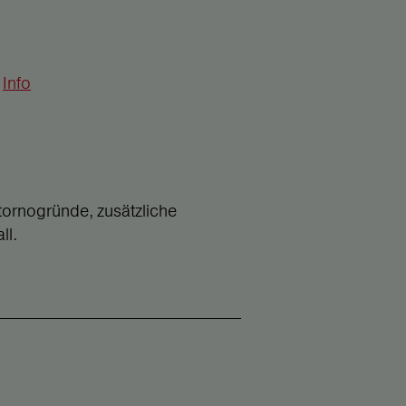
Info
tornogründe, zusätzliche
ll.