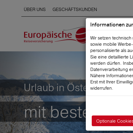
ÜBER UNS
GESCHÄFTSKUNDEN
Informationen zu
Wir setzen technisch
sowie mobile Werbe‑
personalisierte als a
Sie eine detaillierte
werden dürfen. Insbe
Datenverarbeitung er
Nähere Informationen
Erst mit Ihrer Einwill
Urlaub in Österreich
widerrufen.
mit bester Rei
Optionale Cookie