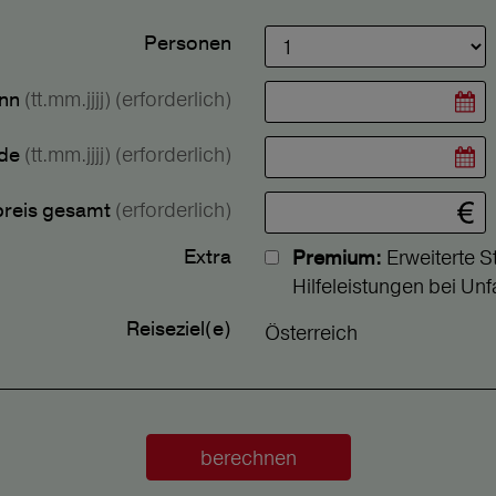
Personen
(tt.mm.jjjj)
(erforderlich)
inn
(tt.mm.jjjj)
(erforderlich)
nde
(erforderlich)
preis gesamt
Extra
Erweiterte S
Premium:
Hilfeleistungen bei Unfa
Reiseziel(e)
Österreich
berechnen