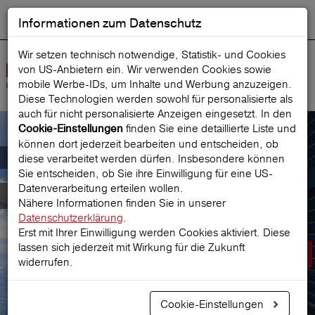
Informationen zum Datenschutz
ENGLISH
Ausgewählt
DEUTSCH
Suche starten
Sprache:
Wir setzen technisch notwendige, Statistik- und Cookies
von US-Anbietern ein. Wir verwenden Cookies sowie
Navig
mobile Werbe‑IDs, um Inhalte und Werbung anzuzeigen.
öffne
Diese Technologien werden sowohl für personalisierte als
auch für nicht personalisierte Anzeigen eingesetzt. In den
finden Sie eine detaillierte Liste und
Cookie-Einstellungen
können dort jederzeit bearbeiten und entscheiden, ob
Der österreichische Marktführer für
diese verarbeitet werden dürfen. Insbesondere können
Sie entscheiden, ob Sie ihre Einwilligung für eine US-
Datenverarbeitung erteilen wollen.
Reiseversicherungen
Nähere Informationen finden Sie in unserer
Datenschutzerklärung
.
Erst mit Ihrer Einwilligung werden Cookies aktiviert. Diese
lassen sich jederzeit mit Wirkung für die Zukunft
Prämie berechnen
widerrufen.
Cookie-Einstellungen