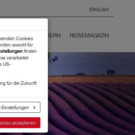
ENGLISH
Ausgewählte
DEUTSCH
starten
Sprache:
EN
WIR VERSICHERN
REISEMAGAZIN
erwenden Cookies
rden sowohl für
finden
nstellungen
se verarbeitet
ne US-
ung für die Zukunft
-Einstellungen
okies akzeptieren