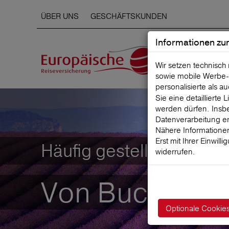
ÜBER UNS
GESCHÄFTSKUNDEN
Informationen zu
Wir setzen technisch
sowie mobile Werbe‑
personalisierte als a
Sie eine detaillierte
werden dürfen. Insbe
Datenverarbeitung er
Nähere Informationen
Erst mit Ihrer Einwill
Häufig gestellte Fragen
widerrufen.
Von Buchung bi
Optionale Cookie