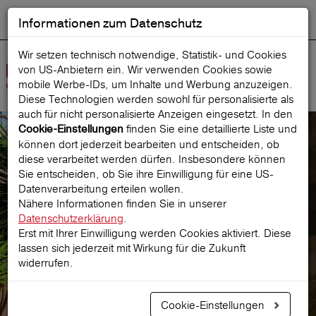
Informationen zum Datenschutz
ENGLISH
Ausgewählt
DEUTSCH
Suche starten
Sprache:
Wir setzen technisch notwendige, Statistik- und Cookies
von US-Anbietern ein. Wir verwenden Cookies sowie
Navig
mobile Werbe‑IDs, um Inhalte und Werbung anzuzeigen.
öffne
Diese Technologien werden sowohl für personalisierte als
auch für nicht personalisierte Anzeigen eingesetzt. In den
finden Sie eine detaillierte Liste und
Cookie-Einstellungen
können dort jederzeit bearbeiten und entscheiden, ob
ReiseSchutz
diese verarbeitet werden dürfen. Insbesondere können
Sie entscheiden, ob Sie ihre Einwilligung für eine US-
Datenverarbeitung erteilen wollen.
Medizinische Behandlung im
Nähere Informationen finden Sie in unserer
Ausland & mehr
Datenschutzerklärung
.
Erst mit Ihrer Einwilligung werden Cookies aktiviert. Diese
lassen sich jederzeit mit Wirkung für die Zukunft
widerrufen.
Prämie berechnen
Cookie-Einstellungen