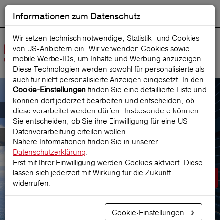
Informationen zum Datenschutz
ENGLISH
Ausgewählt
DEUTSCH
Suche starten
Sprache:
Wir setzen technisch notwendige, Statistik- und Cookies
von US-Anbietern ein. Wir verwenden Cookies sowie
Navig
mobile Werbe‑IDs, um Inhalte und Werbung anzuzeigen.
öffne
Diese Technologien werden sowohl für personalisierte als
auch für nicht personalisierte Anzeigen eingesetzt. In den
finden Sie eine detaillierte Liste und
Cookie-Einstellungen
können dort jederzeit bearbeiten und entscheiden, ob
Der österreichische Marktführer für
diese verarbeitet werden dürfen. Insbesondere können
Sie entscheiden, ob Sie ihre Einwilligung für eine US-
Datenverarbeitung erteilen wollen.
Reiseversicherungen
Nähere Informationen finden Sie in unserer
Datenschutzerklärung
.
Erst mit Ihrer Einwilligung werden Cookies aktiviert. Diese
lassen sich jederzeit mit Wirkung für die Zukunft
Prämie berechnen
widerrufen.
Cookie-Einstellungen