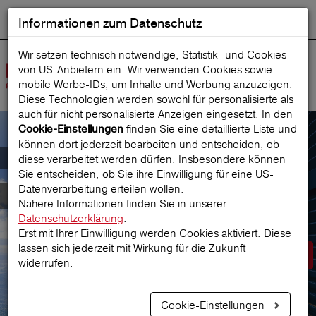
Informationen zum Datenschutz
ENGLISH
Ausgewählt
DEUTSCH
Suche starten
Sprache:
Wir setzen technisch notwendige, Statistik- und Cookies
von US-Anbietern ein. Wir verwenden Cookies sowie
Navig
mobile Werbe‑IDs, um Inhalte und Werbung anzuzeigen.
öffne
Diese Technologien werden sowohl für personalisierte als
auch für nicht personalisierte Anzeigen eingesetzt. In den
finden Sie eine detaillierte Liste und
Cookie-Einstellungen
können dort jederzeit bearbeiten und entscheiden, ob
Der österreichische Marktführer für
diese verarbeitet werden dürfen. Insbesondere können
Sie entscheiden, ob Sie ihre Einwilligung für eine US-
Datenverarbeitung erteilen wollen.
Reiseversicherungen
Nähere Informationen finden Sie in unserer
Datenschutzerklärung
.
Erst mit Ihrer Einwilligung werden Cookies aktiviert. Diese
lassen sich jederzeit mit Wirkung für die Zukunft
Prämie berechnen
widerrufen.
Cookie-Einstellungen