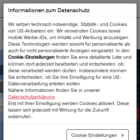
Informationen zum Datenschutz
ENGLISH
Ausgewählt
DEUTSCH
Suche starten
Sprache:
Wir setzen technisch notwendige, Statistik- und Cookies
von US-Anbietern ein. Wir verwenden Cookies sowie
Navig
mobile Werbe‑IDs, um Inhalte und Werbung anzuzeigen.
öffne
Diese Technologien werden sowohl für personalisierte als
auch für nicht personalisierte Anzeigen eingesetzt. In den
finden Sie eine detaillierte Liste und
Cookie-Einstellungen
können dort jederzeit bearbeiten und entscheiden, ob
Der österreichische Marktführer für
diese verarbeitet werden dürfen. Insbesondere können
Sie entscheiden, ob Sie ihre Einwilligung für eine US-
Datenverarbeitung erteilen wollen.
Reiseversicherungen
Nähere Informationen finden Sie in unserer
Datenschutzerklärung
.
Erst mit Ihrer Einwilligung werden Cookies aktiviert. Diese
lassen sich jederzeit mit Wirkung für die Zukunft
Prämie berechnen
widerrufen.
Cookie-Einstellungen