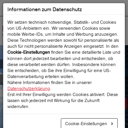
Informationen zum Datenschutz
ENGLISH
Ausgewählt
DEUTSCH
Suche starten
Sprache:
Wir setzen technisch notwendige, Statistik- und Cookies
von US-Anbietern ein. Wir verwenden Cookies sowie
Navig
mobile Werbe‑IDs, um Inhalte und Werbung anzuzeigen.
öffne
Diese Technologien werden sowohl für personalisierte als
auch für nicht personalisierte Anzeigen eingesetzt. In den
finden Sie eine detaillierte Liste und
Cookie-Einstellungen
können dort jederzeit bearbeiten und entscheiden, ob
Der österreichische Marktführer für
diese verarbeitet werden dürfen. Insbesondere können
Sie entscheiden, ob Sie ihre Einwilligung für eine US-
Datenverarbeitung erteilen wollen.
Reiseversicherungen
Nähere Informationen finden Sie in unserer
Datenschutzerklärung
.
Erst mit Ihrer Einwilligung werden Cookies aktiviert. Diese
lassen sich jederzeit mit Wirkung für die Zukunft
Prämie berechnen
widerrufen.
Cookie-Einstellungen