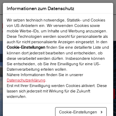
Informationen zum Datenschutz
ENGLISH
Ausgewählt
DEUTSCH
Suche starten
Sprache:
Wir setzen technisch notwendige, Statistik- und Cookies
von US-Anbietern ein. Wir verwenden Cookies sowie
Navig
mobile Werbe‑IDs, um Inhalte und Werbung anzuzeigen.
öffne
Diese Technologien werden sowohl für personalisierte als
auch für nicht personalisierte Anzeigen eingesetzt. In den
finden Sie eine detaillierte Liste und
Cookie-Einstellungen
können dort jederzeit bearbeiten und entscheiden, ob
Der österreichische Marktführer für
diese verarbeitet werden dürfen. Insbesondere können
Sie entscheiden, ob Sie ihre Einwilligung für eine US-
Datenverarbeitung erteilen wollen.
Reiseversicherungen
Nähere Informationen finden Sie in unserer
Datenschutzerklärung
.
Erst mit Ihrer Einwilligung werden Cookies aktiviert. Diese
lassen sich jederzeit mit Wirkung für die Zukunft
Prämie berechnen
widerrufen.
Cookie-Einstellungen