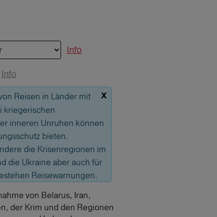
Info
Info
x
 von Reisen in Länder mit
 kriegerischen
er inneren Unruhen können
ungsschutz bieten.
sondere die Krisenregionen im
 die Ukraine aber auch für
bestehen Reisewarnungen.
nahme von Belarus, Iran,
en, der Krim und den Regionen