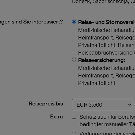
Donezk, Saporischschja, 
gen sind Sie interessiert?
Reise- und Stornovers
Medizinische Behandlu
Heimtransport, Reiseg
Privathaftpflicht, Reiser
Reiseabbruchversicher
Reiseversicherung:
Medizinische Behandlu
Heimtransport, Reiseg
Privathaftpflicht.
Reisepreis bis
Extra
Schutz auch für Berufs
bedingter manueller Tä
Verlängerung der vers