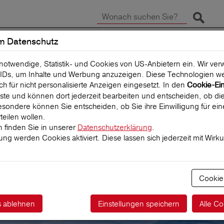
Suche 
m Datenschutz
SCHADEN MELDEN
REISEVERSICHERUNG
 notwendige, Statistik- und Cookies von US-Anbietern ein. Wir v
IDs, um Inhalte und Werbung anzuzeigen. Diese Technologien we
uch für nicht personalisierte Anzeigen eingesetzt. In den
Cookie-Ei
 Liste und können dort jederzeit bearbeiten und entscheiden, ob die
sondere können Sie entscheiden, ob Sie ihre Einwilligung für ei
teilen wollen.
 finden Sie in unserer
Datenschutzerklärung
.
igung werden Cookies aktiviert. Diese lassen sich jederzeit mit Wirk
ktführer für
herungen
Cookie
s ablehnen
Einstellungen speichern
Alle Co