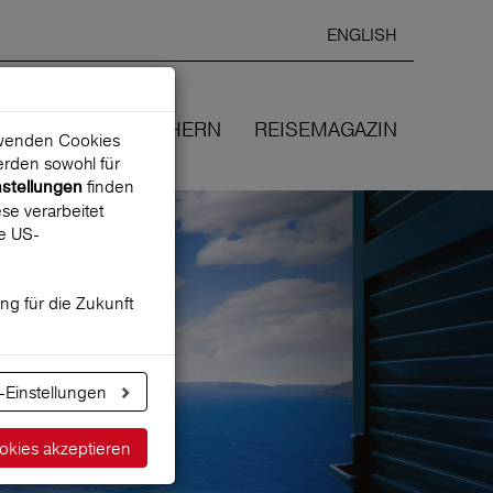
ENGLISH
Ausgewählte
DEUTSCH
starten
Sprache:
EN
WIR VERSICHERN
REISEMAGAZIN
erwenden Cookies
rden sowohl für
finden
nstellungen
se verarbeitet
ne US-
ung für die Zukunft
-Einstellungen
okies akzeptieren