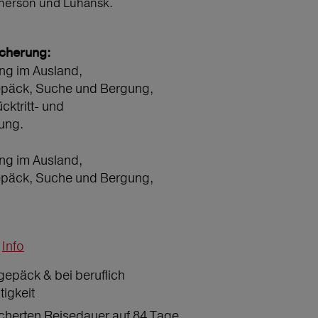
Cherson und Luhansk.
icherung:
ng im Ausland,
epäck, Suche und Bergung,
ücktritt- und
ung.
ng im Ausland,
epäck, Suche und Bergung,
Info
gepäck & bei beruflich
tigkeit
icherten Reisedauer auf 84 Tage