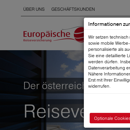
ÜBER UNS
GESCHÄFTSKUNDEN
Informationen zu
Wir setzen technisch
sowie mobile Werbe‑
personalisierte als a
Sie eine detaillierte
werden dürfen. Insbe
Datenverarbeitung er
Nähere Informationen
Erst mit Ihrer Einwill
Der österreichische Mar
widerrufen.
Reiseversic
Optionale Cookie