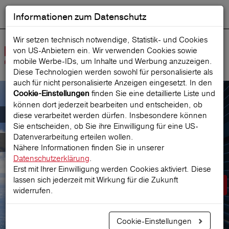
Informationen zum Datenschutz
ENGLISH
Ausgewählt
DEUTSCH
Suche starten
Sprache:
Wir setzen technisch notwendige, Statistik- und Cookies
von US-Anbietern ein. Wir verwenden Cookies sowie
Navig
mobile Werbe‑IDs, um Inhalte und Werbung anzuzeigen.
öffne
Diese Technologien werden sowohl für personalisierte als
auch für nicht personalisierte Anzeigen eingesetzt. In den
finden Sie eine detaillierte Liste und
Cookie-Einstellungen
können dort jederzeit bearbeiten und entscheiden, ob
Der österreichische Marktführer für
diese verarbeitet werden dürfen. Insbesondere können
Sie entscheiden, ob Sie ihre Einwilligung für eine US-
Datenverarbeitung erteilen wollen.
Reiseversicherungen
Nähere Informationen finden Sie in unserer
Datenschutzerklärung
.
Erst mit Ihrer Einwilligung werden Cookies aktiviert. Diese
lassen sich jederzeit mit Wirkung für die Zukunft
Prämie berechnen
widerrufen.
Cookie-Einstellungen