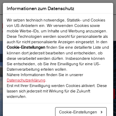
Informationen zum Datenschutz
ENGLISH
Ausgewählt
DEUTSCH
Suche starten
Sprache:
Wir setzen technisch notwendige, Statistik- und Cookies
von US-Anbietern ein. Wir verwenden Cookies sowie
Navig
mobile Werbe‑IDs, um Inhalte und Werbung anzuzeigen.
öffne
Diese Technologien werden sowohl für personalisierte als
auch für nicht personalisierte Anzeigen eingesetzt. In den
finden Sie eine detaillierte Liste und
Cookie-Einstellungen
können dort jederzeit bearbeiten und entscheiden, ob
Der österreichische Marktführer für
diese verarbeitet werden dürfen. Insbesondere können
Sie entscheiden, ob Sie ihre Einwilligung für eine US-
Datenverarbeitung erteilen wollen.
Reiseversicherungen
Nähere Informationen finden Sie in unserer
Datenschutzerklärung
.
Erst mit Ihrer Einwilligung werden Cookies aktiviert. Diese
lassen sich jederzeit mit Wirkung für die Zukunft
Prämie berechnen
widerrufen.
Cookie-Einstellungen