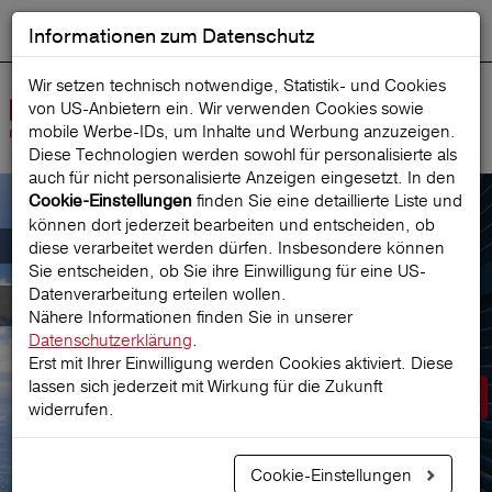
Informationen zum Datenschutz
ENGLISH
Ausgewählt
DEUTSCH
Suche starten
Sprache:
Wir setzen technisch notwendige, Statistik- und Cookies
von US-Anbietern ein. Wir verwenden Cookies sowie
Navig
mobile Werbe‑IDs, um Inhalte und Werbung anzuzeigen.
öffne
Diese Technologien werden sowohl für personalisierte als
auch für nicht personalisierte Anzeigen eingesetzt. In den
finden Sie eine detaillierte Liste und
Cookie-Einstellungen
können dort jederzeit bearbeiten und entscheiden, ob
Der österreichische Marktführer für
diese verarbeitet werden dürfen. Insbesondere können
Sie entscheiden, ob Sie ihre Einwilligung für eine US-
Datenverarbeitung erteilen wollen.
Reiseversicherungen
Nähere Informationen finden Sie in unserer
Datenschutzerklärung
.
Erst mit Ihrer Einwilligung werden Cookies aktiviert. Diese
lassen sich jederzeit mit Wirkung für die Zukunft
Prämie berechnen
widerrufen.
Cookie-Einstellungen