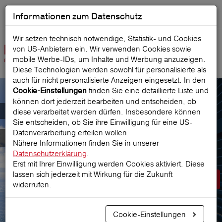
Informationen zum Datenschutz
ENGLISH
Ausgewählt
DEUTSCH
Suche starten
Sprache:
Wir setzen technisch notwendige, Statistik- und Cookies
von US-Anbietern ein. Wir verwenden Cookies sowie
Navig
mobile Werbe‑IDs, um Inhalte und Werbung anzuzeigen.
öffne
Diese Technologien werden sowohl für personalisierte als
auch für nicht personalisierte Anzeigen eingesetzt. In den
finden Sie eine detaillierte Liste und
Cookie-Einstellungen
können dort jederzeit bearbeiten und entscheiden, ob
Der österreichische Marktführer für
diese verarbeitet werden dürfen. Insbesondere können
Sie entscheiden, ob Sie ihre Einwilligung für eine US-
Datenverarbeitung erteilen wollen.
Reiseversicherungen
Nähere Informationen finden Sie in unserer
Datenschutzerklärung
.
Erst mit Ihrer Einwilligung werden Cookies aktiviert. Diese
lassen sich jederzeit mit Wirkung für die Zukunft
Prämie berechnen
widerrufen.
Cookie-Einstellungen