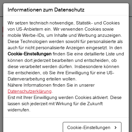
Informationen zum Datenschutz
ENGLISH
Ausgewählt
DEUTSCH
Suche starten
Sprache:
Wir setzen technisch notwendige, Statistik- und Cookies
von US-Anbietern ein. Wir verwenden Cookies sowie
Navig
mobile Werbe‑IDs, um Inhalte und Werbung anzuzeigen.
öffne
Diese Technologien werden sowohl für personalisierte als
auch für nicht personalisierte Anzeigen eingesetzt. In den
finden Sie eine detaillierte Liste und
Cookie-Einstellungen
Startseite
ReiseMagazin
können dort jederzeit bearbeiten und entscheiden, ob
diese verarbeitet werden dürfen. Insbesondere können
Sie entscheiden, ob Sie ihre Einwilligung für eine US-
Datenverarbeitung erteilen wollen.
Die schönsten
Nähere Informationen finden Sie in unserer
Datenschutzerklärung
.
Nationalparks der Welt
Erst mit Ihrer Einwilligung werden Cookies aktiviert. Diese
lassen sich jederzeit mit Wirkung für die Zukunft
widerrufen.
24.02.2022
Cookie-Einstellungen