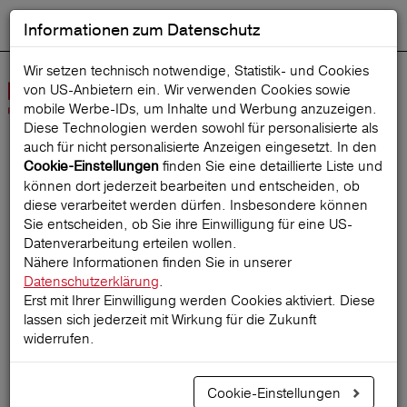
Informationen zum Datenschutz
ENGLISH
Ausgewählt
DEUTSCH
Suche starten
Sprache:
Wir setzen technisch notwendige, Statistik- und Cookies
von US-Anbietern ein. Wir verwenden Cookies sowie
Navig
mobile Werbe‑IDs, um Inhalte und Werbung anzuzeigen.
öffne
Diese Technologien werden sowohl für personalisierte als
auch für nicht personalisierte Anzeigen eingesetzt. In den
finden Sie eine detaillierte Liste und
Cookie-Einstellungen
Startseite
ReiseMagazin
können dort jederzeit bearbeiten und entscheiden, ob
diese verarbeitet werden dürfen. Insbesondere können
Sie entscheiden, ob Sie ihre Einwilligung für eine US-
Datenverarbeitung erteilen wollen.
Die witzigsten
Nähere Informationen finden Sie in unserer
Datenschutzerklärung
.
Karnevalsbräuche weltweit
Erst mit Ihrer Einwilligung werden Cookies aktiviert. Diese
lassen sich jederzeit mit Wirkung für die Zukunft
widerrufen.
13.01.2019
Cookie-Einstellungen