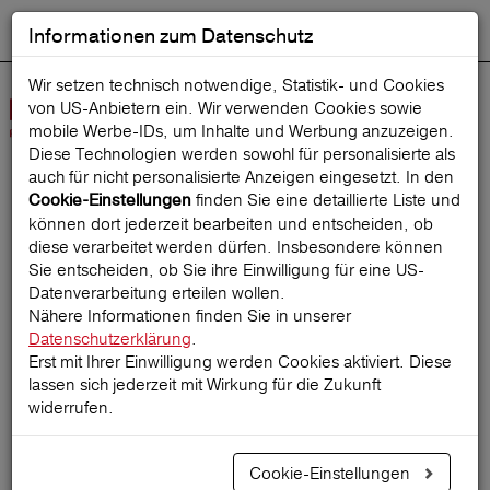
Informationen zum Datenschutz
ENGLISH
Ausgewählt
DEUTSCH
Suche starten
Sprache:
Wir setzen technisch notwendige, Statistik- und Cookies
von US-Anbietern ein. Wir verwenden Cookies sowie
Navig
mobile Werbe‑IDs, um Inhalte und Werbung anzuzeigen.
öffne
Diese Technologien werden sowohl für personalisierte als
auch für nicht personalisierte Anzeigen eingesetzt. In den
finden Sie eine detaillierte Liste und
Cookie-Einstellungen
Startseite
ReiseMagazin
können dort jederzeit bearbeiten und entscheiden, ob
diese verarbeitet werden dürfen. Insbesondere können
Sie entscheiden, ob Sie ihre Einwilligung für eine US-
Datenverarbeitung erteilen wollen.
Must see: Spektakuläre
Nähere Informationen finden Sie in unserer
Datenschutzerklärung
.
Brücken weltweit
Erst mit Ihrer Einwilligung werden Cookies aktiviert. Diese
lassen sich jederzeit mit Wirkung für die Zukunft
widerrufen.
01.11.2018
Cookie-Einstellungen