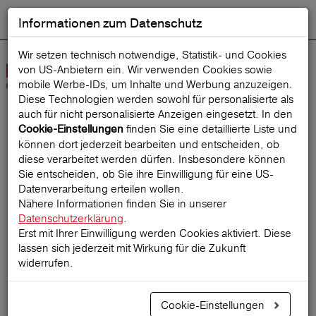
Informationen zum Datenschutz
ENGLISH
Ausgewählt
DEUTSCH
Suche starten
Sprache:
Wir setzen technisch notwendige, Statistik- und Cookies
von US-Anbietern ein. Wir verwenden Cookies sowie
Navig
mobile Werbe‑IDs, um Inhalte und Werbung anzuzeigen.
öffne
Diese Technologien werden sowohl für personalisierte als
auch für nicht personalisierte Anzeigen eingesetzt. In den
finden Sie eine detaillierte Liste und
Cookie-Einstellungen
Startseite
ReiseMagazin
können dort jederzeit bearbeiten und entscheiden, ob
diese verarbeitet werden dürfen. Insbesondere können
Sie entscheiden, ob Sie ihre Einwilligung für eine US-
Datenverarbeitung erteilen wollen.
Reise stornieren? Das
Nähere Informationen finden Sie in unserer
Datenschutzerklärung
.
sollten Sie wissen!
Erst mit Ihrer Einwilligung werden Cookies aktiviert. Diese
lassen sich jederzeit mit Wirkung für die Zukunft
widerrufen.
29.03.2025
Cookie-Einstellungen