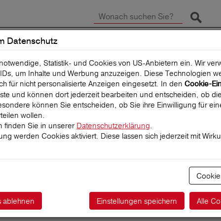
Suche 
m Datenschutz
SCHADEN MELDEN
REISEVERSICHERUNG
 notwendige, Statistik- und Cookies von US-Anbietern ein. Wir v
IDs, um Inhalte und Werbung anzuzeigen. Diese Technologien we
uch für nicht personalisierte Anzeigen eingesetzt. In den
Cookie-Ei
 Liste und können dort jederzeit bearbeiten und entscheiden, ob die
sondere können Sie entscheiden, ob Sie ihre Einwilligung für ei
teilen wollen.
 finden Sie in unserer
Datenschutzerklärung
.
igung werden Cookies aktiviert. Diese lassen sich jederzeit mit Wirk
kheiten: So s
Cookie
sich auf Reise
s ablehnen
Einstellungen speichern
Alle Co