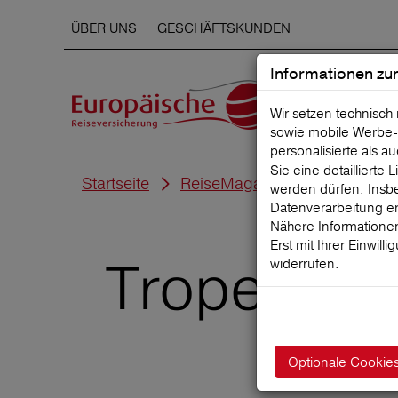
ÜBER UNS
GESCHÄFTSKUNDEN
Informationen zu
Wir setzen technisch
sowie mobile Werbe‑
personalisierte als a
Sie eine detaillierte
Startseite
ReiseMagazin
werden dürfen. Insbe
Datenverarbeitung er
Nähere Informationen
Erst mit Ihrer Einwill
Tropenkran
widerrufen.
Optionale Cookie