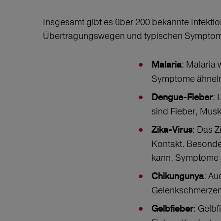
Insgesamt gibt es über 200 bekannte Infektio
Übertragungswegen und typischen Sympto
: Malaria 
Malaria
Symptome ähneln 
:
Dengue-Fieber
sind Fieber, Mus
: Das Z
Zika-Virus
Kontakt. Besonder
kann. Symptome s
: Au
Chikungunya
Gelenkschmerzen
: Gelb
Gelbfieber