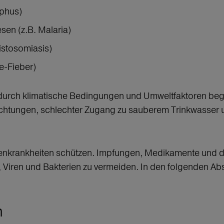
yphus)
sen (z.B. Malaria)
istosomiasis)
ue-Fieber)
 durch klimatische Bedingungen und Umweltfaktoren be
richtungen, schlechter Zugang zu sauberem Trinkwasse
penkrankheiten schützen. Impfungen, Medikamente und da
Viren und Bakterien zu vermeiden. In den folgenden Absc
n