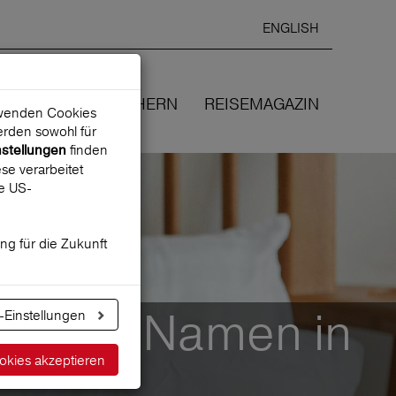
ENGLISH
Ausgewählte
DEUTSCH
starten
Sprache:
EN
WIR VERSICHERN
REISEMAGAZIN
erwenden Cookies
rden sowohl für
finden
nstellungen
se verarbeitet
ne US-
ung für die Zukunft
ändert Namen in
-Einstellungen
okies akzeptieren