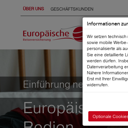
ÜBER UNS
GESCHÄFTSKUNDEN
Informationen zu
Wir setzen technisch
sowie mobile Werbe‑
personalisierte als a
Sie eine detaillierte
werden dürfen. Insbe
Datenverarbeitung er
Nähere Informationen
Erst mit Ihrer Einwill
Einführung neue Marke
widerrufen.
Europäische R
Optionale Cookie
Redion