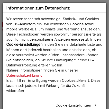
Informationen zum Datenschutz
ENGLISH
Ausgewählt
DEUTSCH
Suche starten
Sprache:
Wir setzen technisch notwendige, Statistik- und Cookies
von US-Anbietern ein. Wir verwenden Cookies sowie
Navig
mobile Werbe‑IDs, um Inhalte und Werbung anzuzeigen.
öffne
Diese Technologien werden sowohl für personalisierte als
auch für nicht personalisierte Anzeigen eingesetzt. In den
finden Sie eine detaillierte Liste und
Cookie-Einstellungen
Startseite
ReiseMagazin
können dort jederzeit bearbeiten und entscheiden, ob
diese verarbeitet werden dürfen. Insbesondere können
Sie entscheiden, ob Sie ihre Einwilligung für eine US-
Datenverarbeitung erteilen wollen.
Höhenkrankheit:
Nähere Informationen finden Sie in unserer
Datenschutzerklärung
.
Symptome verstehen und
Erst mit Ihrer Einwilligung werden Cookies aktiviert. Diese
lassen sich jederzeit mit Wirkung für die Zukunft
richtig reagieren
widerrufen.
Cookie-Einstellungen
27.01.2026